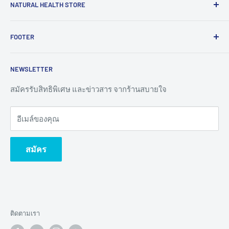
NATURAL HEALTH STORE
เพราะเราเชื่อว่า “สุขภาพดี” คือจุดเริ่มต้นของความสุขกาย
FOOTER
สบายใจ
"สบายใจ"
จึงมุ่งมั่นที่จะเป็นผู้ส่งมอบสุขภาพดี ผ่าน
สินค้าเพื่อสุขภาพจากธรรมชาติ ปลอดสารพิษ ส่งเสริมวิถี
หน้าแรก | Home
เศรษฐกิจพอเพียง สนับสนุนสินค้ากลุ่มแม่บ้านวิสาหกิจชุมชน
NEWSLETTER
ค้นหาสินค้า | Search
เป็นตัวกลางจากผู้ผลิต ส่งตรงถึงมือผู้รักสุขภาพอย่างแท้จริง
เกี่ยวกับเรา | About Us
สมัครรับสิทธิพิเศษ และข่าวสาร จากร้านสบายใจ
ติดต่อเรา | Contact us
อีเมล์ของคุณ
นโยบายความเป็นส่วนตัว | Privacy Policy
ร่วมงานกับเรา | Careers
สมัคร
ข้อตกลงและเงื่อนไข | Terms & Conditions
นโยบายการรับคืนสินค้า | Shipping Return
Terms of Service
Refund policy
ติดตามเรา