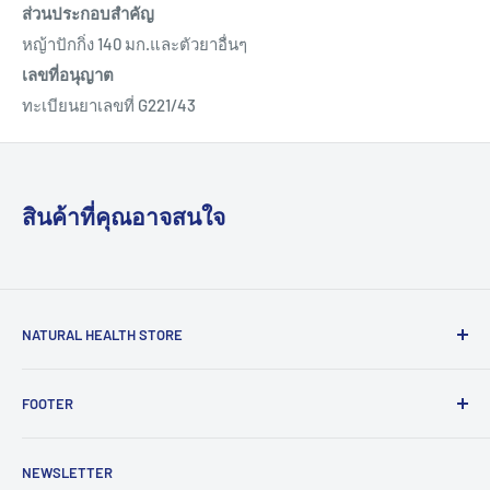
ส่วนประกอบสำคัญ
หญ้าปักกิ่ง 140 มก.และตัวยาอื่นๆ
เลขที่อนุญาต
ทะเบียนยาเลขที่ G221/43
สินค้าที่คุณอาจสนใจ
NATURAL HEALTH STORE
เพราะเราเชื่อว่า “สุขภาพดี” คือจุดเริ่มต้นของความสุขกาย
FOOTER
สบายใจ
"สบายใจ"
จึงมุ่งมั่นที่จะเป็นผู้ส่งมอบสุขภาพดี ผ่าน
สินค้าเพื่อสุขภาพจากธรรมชาติ ปลอดสารพิษ ส่งเสริมวิถี
หน้าแรก | Home
เศรษฐกิจพอเพียง สนับสนุนสินค้ากลุ่มแม่บ้านวิสาหกิจชุมชน
NEWSLETTER
ค้นหาสินค้า | Search