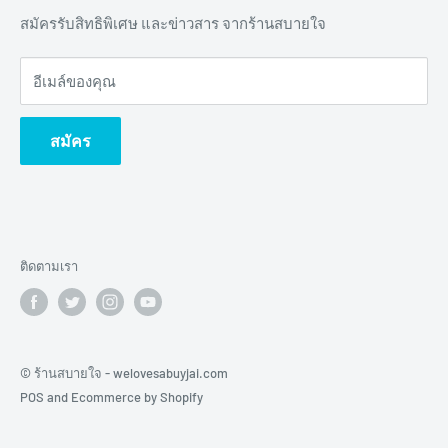
เป็นตัวกลางจากผู้ผลิต ส่งตรงถึงมือผู้รักสุขภาพอย่างแท้จริง
เกี่ยวกับเรา | About Us
สมัครรับสิทธิพิเศษ และข่าวสาร จากร้านสบายใจ
ติดต่อเรา | Contact us
อีเมล์ของคุณ
นโยบายความเป็นส่วนตัว | Privacy Policy
ร่วมงานกับเรา | Careers
สมัคร
ข้อตกลงและเงื่อนไข | Terms & Conditions
นโยบายการรับคืนสินค้า | Shipping Return
Terms of Service
Refund policy
ติดตามเรา
© ร้านสบายใจ - welovesabuyjai.com
POS
and
Ecommerce by Shopify