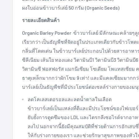
ผงใบอ่อนข้าวบาร์เล่ย์ 50 กรัม (Organic Seeds)
รายละเอียดสินค้า
Organic Barley Powder ข้าวบาร์เลย์ มีลักษณะคล้ายๆล
เรียวกว่า เป็นธัญพืชที่จัดอยู่ในประเภทเดียวกับข้าวโพ
กลิ่นที่โดดเด่น ในข้าวบาร์เลย์ประกอบไปด้วยสารอาห
ซีลีเนียม เส้นใย ทองแดง วิตามินบี1 วิตามินบี3 วิตามินบี6
วิตามินซี ฟอสฟอรัส แมกนีเซียม โซเดียม โพแทสเซียม ค
ธาตุเหล็กมากกว่าผักโขม 9 เท่า! และมีแคลเซียมมากกว่าน
บาร์เลย์เป็นธัญพืชที่มีประโยชน์ต่อเซลล์ร่างกายของม
ลดโคเลสเตอรอลและลดน้ำตาลในเลือด
ข้าวบาร์เลย์เป็นแหล่งที่ดีและมีประโยชน์ของไฟเบอร์
ยับยั้งการดูดซึมของ LDL และไตรกลีเซอไรด์จากอ
ลงไป นอกจากนี้ยังมีคุณสมบัติที่ช่วยต้านการอักเสบซึ
ให้กับร่างกายของเรา และช่วยรักษาสุขภาพของหัวใจไ