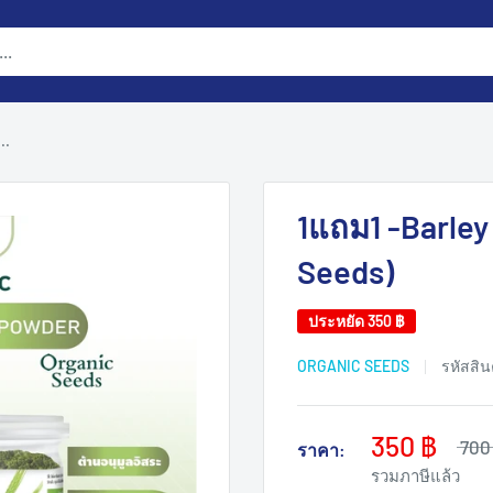
..
1แถม1 -Barley
Seeds)
ประหยัด
350 ฿
ORGANIC SEEDS
รหัสสิน
350 ฿
700
ราคา:
รวมภาษีแล้ว