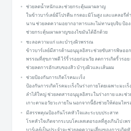
ช่วยลดน้ำหนักและช่วยกระตุ้นเผาผลาญ
ในข้าวบาร์เลย์มีโปรตีน กรดอะมิโนสูง และแคลอรีต่ำ ช
นาน ช่วยลดความอยากอาหารและไม่ทานจุบจิบ ป้องกั
ช่วยกระตุ้นเผาผลาญของไขมันได้อีกด้วย
ชะลอความแก่ และบำรุงผิวพรรณ
ข้าวบาร์เลย์มีสารต้านอนุมูลอิสระช่วยขับสารพิษออก
พรรณที่สุขภาพดี ไร้ริ้วรอยก่อนวัย ลดการเกิดริ้วรอย 
ช่วยลดการอักเสบของสิว บำรุงผิวและเส้นผม
ช่วยป้องกันการเกิดโรคมะเร็ง
ป้องกันการเกิดโรคมะเร็งในร่างกายโดยเฉพาะมะเร็ง
ลำไส้ใหญ่ ช่วยลดสารอนุมูลอิสระในร่างกาย และช่ว
เกาะตามอวัยวะภายใน นอกจากนี้ยังช่วยให้ต่อมไทรอ
มีสรรพคุณป้องกันโรคหัวใจและระบบประสาท
โรคหัวใจเกิดจากระบบโคเลสเตอรอลที่สูงเกินไป เพร
บาร์เลย์เป็นประจำจะช่วยลดความเสี่ยงของการเกิดห