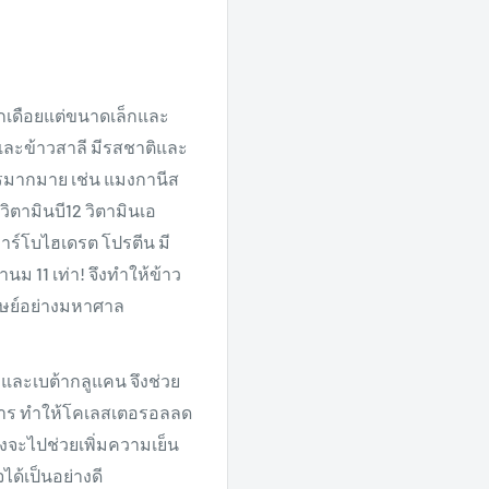
ูกเดือยแต่ขนาดเล็กและ
ดและข้าวสาลี มีรสชาติและ
ารมากมาย เช่น แมงกานีส
 วิตามินบี12 วิตามินเอ
าร์โบไฮเดรต โปรตีน มี
ม 11 เท่า! จึงทำให้ข้าว
นุษย์อย่างมหาศาล
 และเบต้ากลูแคน จึงช่วย
าหาร ทำให้โคเลสเตอรอลลด
่งจะไปช่วยเพิ่มความเย็น
ด้เป็นอย่างดี