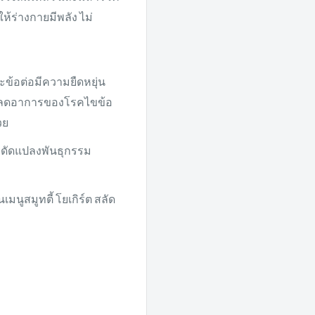
้ร่างกายมีพลัง ไม่
ะข้อต่อมีความยืดหยุ่น
วยลดอาการของโรคไขข้อ
วย
การดัดแปลงพันธุกรรม
มนูสมูทตี้ โยเกิร์ต สลัด